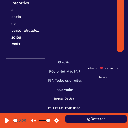
interativa
e
cheia
de
personalidade…
saiba
mais
© 2026.
Feito com
por
Juntus
|
Rádio Hot Mix 94.9
Iadoo
FM. Todos os direitos
reservados
Termos De Uso
Política De Privacidade
Política De Cookie
Destacar
00:00