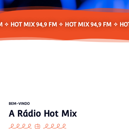
M ✧ HOT MIX 94,9 FM ✧ HOT MIX 94,9 FM ✧ HOT
BEM-VINDO
A Rádio Hot Mix