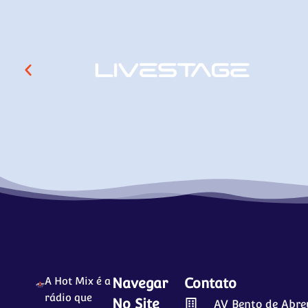
A Hot Mix é a
Navegar
Contato
rádio que
No Site
AV Bento de Abre