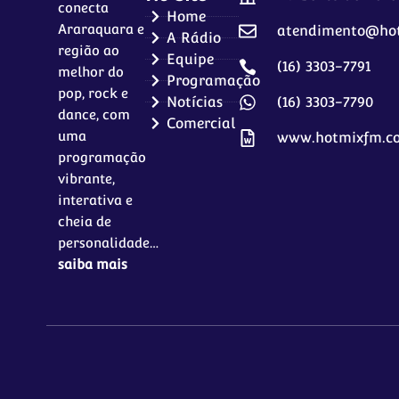
conecta
Home
Araraquara e
atendimento@ho
A Rádio
região ao
Equipe
(16) 3303-7791
melhor do
Programação
pop, rock e
Notícias
(16) 3303-7790
dance, com
Comercial
uma
www.hotmixfm.c
programação
vibrante,
interativa e
cheia de
personalidade…
saiba mais