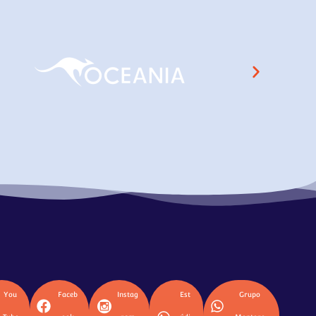
You
Faceb
Instag
Est
Grupo