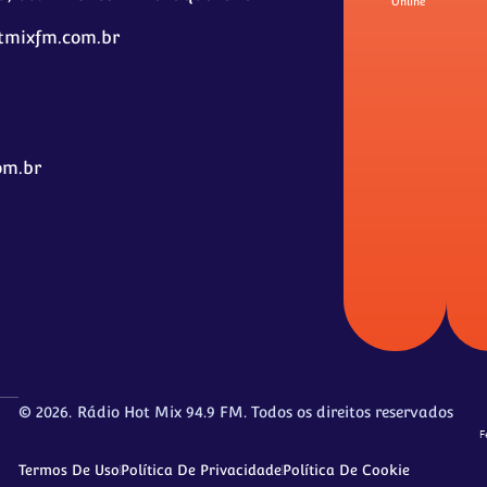
Online
tmixfm.com.br
om.br
© 2026.
Rádio Hot Mix 94.9 FM. Todos os direitos reservados
F
Termos De Uso
Política De Privacidade
Política De Cookie