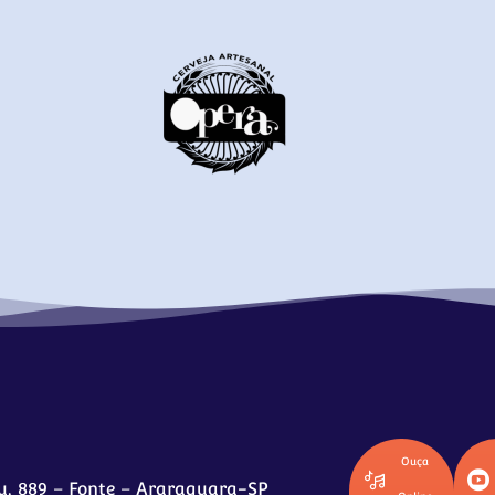
Ouça
u, 889 – Fonte – Araraquara-SP