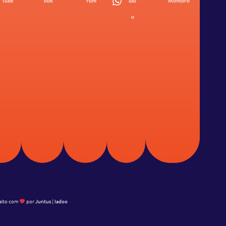
Tube
ook
ram
údi
Montoro
o
eito com
por
Juntus
|
Iadoo