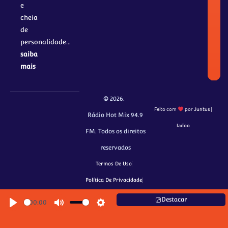
e
cheia
de
personalidade…
saiba
mais
© 2026.
Feito com
por
Juntus
|
Rádio Hot Mix 94.9
Iadoo
FM. Todos os direitos
reservados
Termos De Uso
Política De Privacidade
Política De Cookie
Destacar
00:00